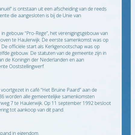
uël” is ontstaan uit een afscheiding van de reeds
nte die aangesloten is bij de Unie van
in gebouw “Pro-Rege”, het verenigingsgebouw van
ven te Haulerwijk. De eerste samenkomst was op
 De officiële start als Kerkgenootschap was op
zelfde gebouw. De statuten van de gemeente zijn in
an de Koningin der Nederlanden en aan
te Ooststellingwerf.
oortgezet in café “Het Bruine Paard” aan de
986 worden alle gemeentelijke samenkomsten
weg 7 te Haulerwijk. Op 11 september 1992 besloot
ing tot aankoop van dit pand.
 pand in eigendom.