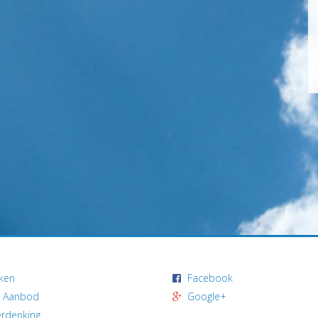
ken
Facebook
 Aanbod
Google+
rdenking