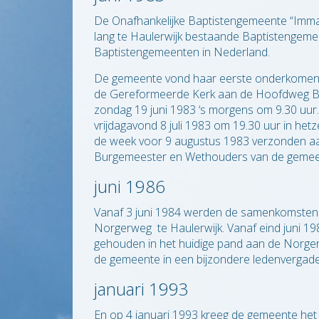
Contact
De Onafhankelijke Baptistengemeente “Imman
lang te Haulerwijk bestaande Baptistengemee
en
ANBI
Baptistengemeenten in Nederland.
Links
De gemeente vond haar eerste onderkomen 
de Gereformeerde Kerk aan de Hoofdweg Bo
zondag 19 juni 1983 ‘s morgens om 9.30 uur.
vrijdagavond 8 juli 1983 om 19.30 uur in het
de week voor 9 augustus 1983 verzonden a
Burgemeester en Wethouders van de gemeen
juni 1986
Vanaf 3 juni 1984 werden de samenkomsten v
Norgerweg te Haulerwijk. Vanaf eind juni 1
gehouden in het huidige pand aan de Norger
de gemeente in een bijzondere ledenvergader
januari 1993
En op 4 januari 1993 kreeg de gemeente het