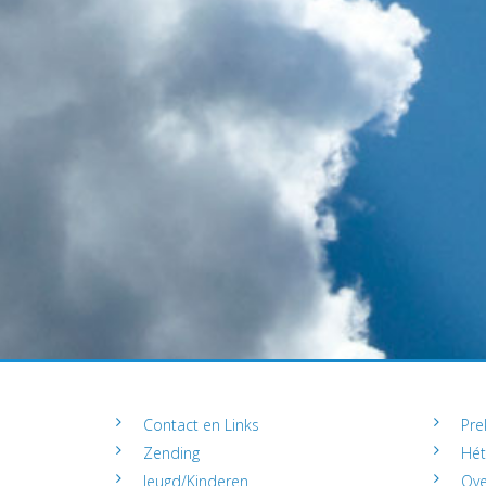
Contact en Links
Pre
Zending
Hét
Jeugd/Kinderen
Ove