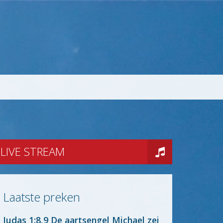
LIVE STREAM
Laatste preken
Judas 1:8,9 De aartsengel Michael zei