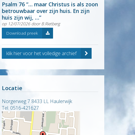
Psalm 76 “… maar Christus is als zoon
betrouwbaar over zijn huis. En zijn
huis zijn wij, …”
op 12/07/2026 door B.Rietberg
Download preek
klik hier voor het volledige archief
Locatie
Norgerweg 7 8433 LL Haulerwijk
Tel. 0516-421627