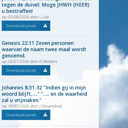
tegen de duivel: Moge JHWH (HEER)
u bestraffen!
op 02/08/2026 door L.Lise
Download preek
Genesis 22:11 Zeven personen
waarvan de naam twee maal wordt
genoemd.
op 26/07/2026 door D.Wolbers
Download preek
Johannes 8:31-32 “Indien gij in mijn
woord blijft,….” “….. en de waarheid
zal u vrijmaken.”
op 19/07/2026 door J.Fijnvandraat
Download preek