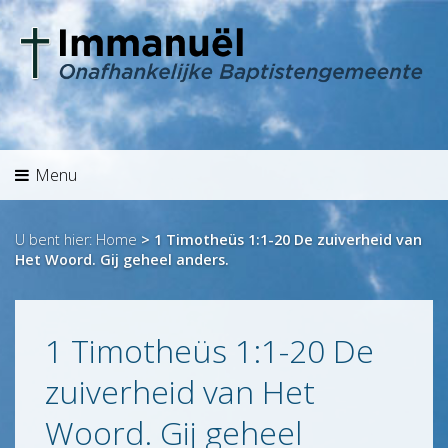
Menu
Welkom
Agenda
Preken
Menu
Overdenking
Hét
U bent hier:
Home
>
1 Timotheüs 1:1-20 De zuiverheid van
Het Woord. Gij geheel anders.
Aanbod
Info
Historie
1 Timotheüs 1:1-20 De
Identiteit
zuiverheid van Het
Jeugd/Kinderen
Woord. Gij geheel
Zending