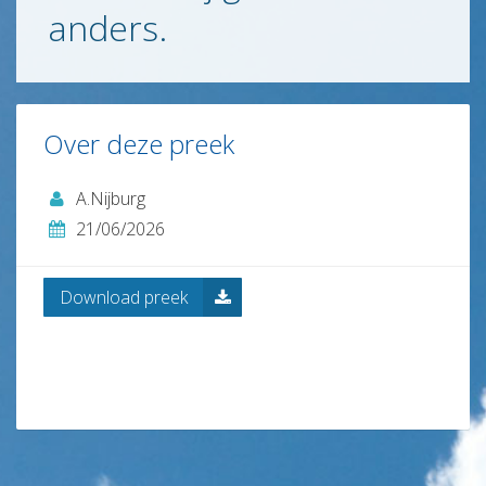
anders.
Contact
en
ANBI
Links
Over deze preek
A.Nijburg
21/06/2026
Download preek