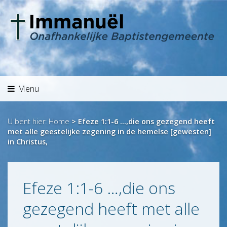
Menu
Welkom
Agenda
Preken
Menu
Overdenking
Hét
U bent hier:
Home
>
Efeze 1:1-6 …,die ons gezegend heeft
met alle geestelijke zegening in de hemelse [gewesten]
Aanbod
Info
in Christus,
Historie
Identiteit
Efeze 1:1-6 …,die ons
Jeugd/Kinderen
gezegend heeft met alle
Zending