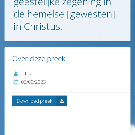
geestelijke zegening in
Contact
de hemelse [gewesten]
en
ANBI
in Christus,
Links
Over deze preek
L.Lise
03/09/2023
Download preek