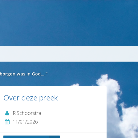
rborgen was in God,…”
Over deze preek
R.Schoorstra
11/01/2026