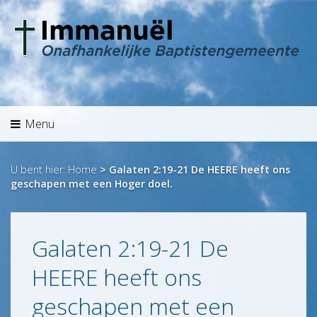
Menu
Welkom
Agenda
Preken
Menu
Overdenking
Hét
U bent hier:
Home
>
Galaten 2:19-21 De HEERE heeft ons
geschapen met een Hoger doel.
Aanbod
Info
Historie
Galaten 2:19-21 De
Identiteit
HEERE heeft ons
Jeugd/Kinderen
geschapen met een
Zending