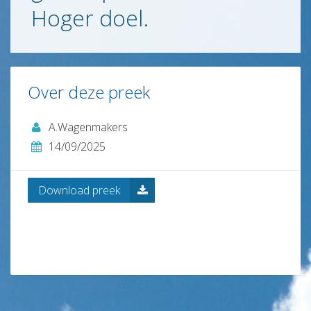
Hoger doel.
Contact
en
ANBI
Links
Over deze preek
A.Wagenmakers
14/09/2025
Download preek