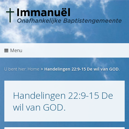
Menu
Welkom
Agenda
Preken
Menu
Overdenking
Hét
U bent hier:
Home
>
Handelingen 22:9-15 De wil van GOD.
Aanbod
Info
Historie
Handelingen 22:9-15 De
Identiteit
wil van GOD.
Jeugd/Kinderen
Zending