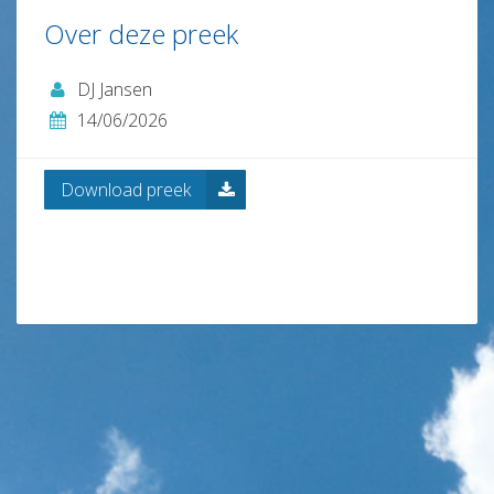
Contact
Over deze preek
en
ANBI
DJ Jansen
Links
14/06/2026
Download preek