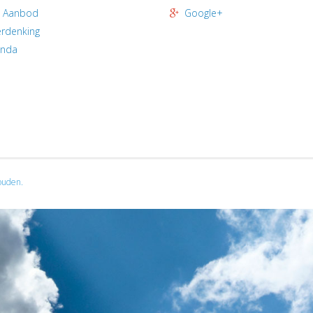
 Aanbod
Google+
rdenking
enda
ouden.