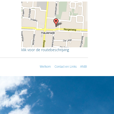
klik voor de routebeschrijving
Welkom
Contact en Links
ANBI