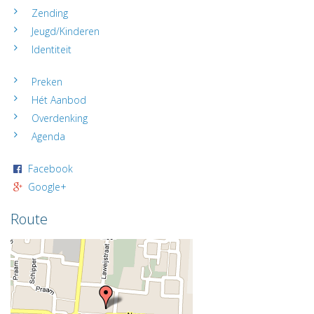
Zending
Contact
Jeugd/Kinderen
en
ANBI
Identiteit
Links
Preken
Hét Aanbod
Overdenking
Agenda
Facebook
Google+
Route