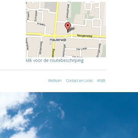
klik voor de routebeschrijving
Welkom
Contact en Links
ANBI