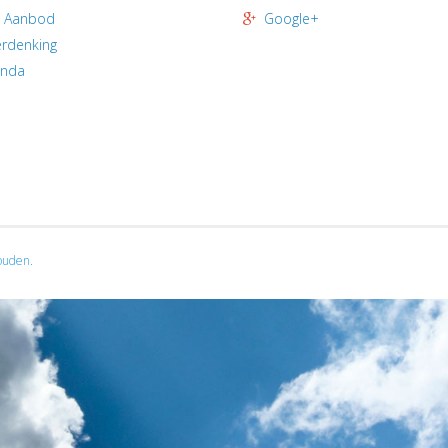
 Aanbod
Google+
rdenking
enda
ouden.