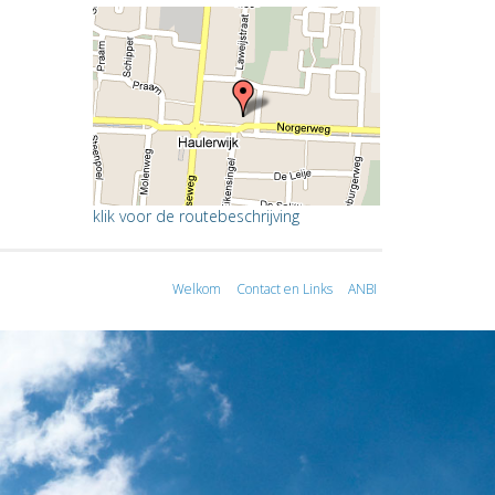
klik voor de routebeschrijving
Welkom
Contact en Links
ANBI