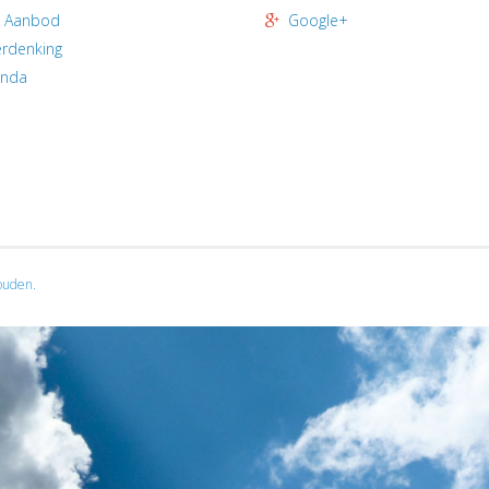
 Aanbod
Google+
rdenking
enda
ouden.